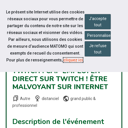
Accéder à notre page Facebook
Accéder à notre page Youtube
Accéder à notre page Linkedin
Accéder à notre page Bluesky
Aller à la navigation
Le présent site Internet utilise des cookies
Aller au contenu
J'accepte
réseaux sociaux pour vous permettre de
tout
partager du contenu de notre site sur les
réseaux sociaux et visionner des vidéos.
Personnaliser
Par ailleurs, nous utilisons des cookies
Je refuse
de mesure d’audience MATOMO qui sont
LIVE
tout
exempts de recueil du consentement.
Pour plus de renseignements,
cliquez ici
.
TWITCH : CAP EMPLOI EN
DIRECT SUR TWITCH ! ÊTRE
MALVOYANT SUR INTERNET
bookmarks
nest_cam_indoor
public
Autre
distanciel
grand public
&
professionnel
Description de l'événement