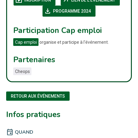
shop
arrow_outward
INSCRIPTION
LIEN DE L'ÉVÉNEMENT
download
(NOUVELLE FENÊTRE)
PROGRAMME 2024
Participation Cap emploi
Cap emploi
organise et participe à l'événement.
Partenaires
Cheops
RETOUR AUX ÉVÉNEMENTS
Infos pratiques
event
QUAND