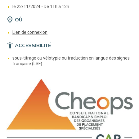
le 22/11/2024 -
De 11h à 12h
location_on
OÙ
(nouvelle fenêtre)
Lien de connexion
accessibility_new
ACCESSIBILITÉ
sous-titrage ou vélotypie ou traduction en langue des signes
française (LSF)