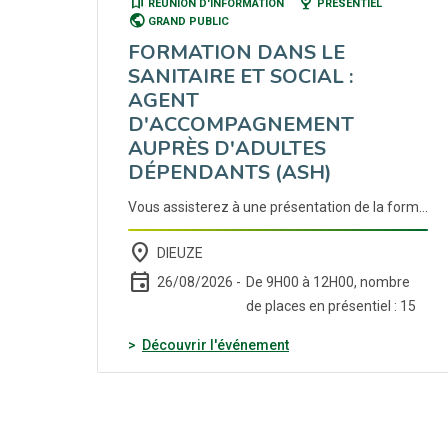
bookmarks
nest_cam_indoor
RÉUNION D'INFORMATION
PRÉSENTIEL
public
GRAND PUBLIC
FORMATION DANS LE
SANITAIRE ET SOCIAL :
AGENT
D'ACCOMPAGNEMENT
AUPRÈS D'ADULTES
DÉPENDANTS (ASH)
Vous assisterez à une présentation de la formation qui se déroulera du 21/09/2026 au 29/01/2027 à Dieuze. Nombreuses opportunités d'embauches dans ce domaine à l'issue de la formation ! Cette formation est financée par le Conseil Régional et ouvre droit à une rémunération. Elle est ouverte aux demandeurs d'emploi : Bénéficiaires du RSA OU travailleurs handicapés OU de plus de 55 ans OU de 26 à 54 ans avec niveau inférieur au bac OU moins de 26 ans avec niveau inférieur à bac2 (non obtenu). ### Accueil et présentation de la formation : Objectif : Acquérir et valider les compétences nécessaires à l'exercice du métier d'agent d'accompagnement auprès des adultes dépendants (personnes âgées et /ou handicapées) en structure , par l'obtention du Titre de niveau 3 (inscrit au RNCP, reconnu par la branche professionnelle et spécifiquement adapté à l'intervention en structure, type EHPAD, ESAT, FAS...). Durée totale de la formation : 588h heures (dont 168 heures en entreprise). ### Contenu : Bloc 1 - Accompagner les résidents dans les gestes de la vie quotidienne Bloc 2 - Accompagner la personne aidée dans ses actes essentiels Bloc 3 - Accueillir la personne et l'accompagner dans sa vie sociale et ses loisirs Remise à niveau - Communication - Prise de parole en groupe Handicap - Attitudes comportementales, violences Sexuelles et Sexistes. ### Bénéfices - Formation financée - Se diplômer - Temps complet
place
DIEUZE
event
26/08/2026 -
De 9H00 à 12H00, nombre
de places en présentiel : 15
(nouvelle fenêtre)
Découvrir l'événement