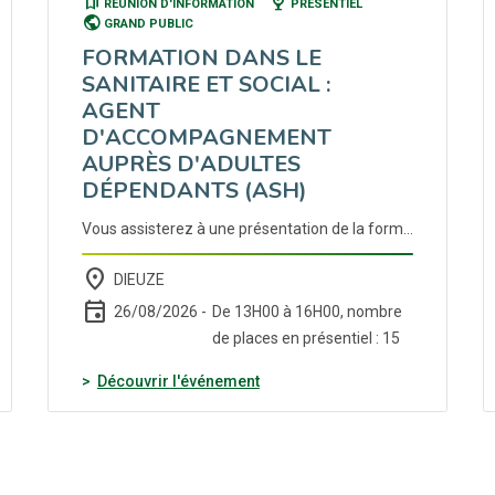
bookmarks
nest_cam_indoor
RÉUNION D'INFORMATION
PRÉSENTIEL
public
GRAND PUBLIC
FORMATION DANS LE
SANITAIRE ET SOCIAL :
AGENT
D'ACCOMPAGNEMENT
AUPRÈS D'ADULTES
DÉPENDANTS (ASH)
Vous assisterez à une présentation de la formation qui se déroulera du 21/09/2026 au 29/01/2027 à Dieuze. Nombreuses opportunités d'embauches dans ce domaine à l'issue de la formation ! Cette formation est financée par le Conseil Régional et ouvre droit à une rémunération. Elle est ouverte aux demandeurs d'emploi : Bénéficiaires du RSA OU travailleurs handicapés OU de plus de 55 ans OU de 26 à 54 ans avec niveau inférieur au bac OU moins de 26 ans avec niveau inférieur à bac2 (non obtenu). ### Accueil et présentation de la formation : Objectif : Acquérir et valider les compétences nécessaires à l'exercice du métier d'agent d'accompagnement auprès des adultes dépendants (personnes âgées et /ou handicapées) en structure , par l'obtention du Titre de niveau 3 (inscrit au RNCP, reconnu par la branche professionnelle et spécifiquement adapté à l'intervention en structure, type EHPAD, ESAT, FAS...). Durée totale de la formation : 588h heures (dont 168 heures en entreprise). ### Contenu : Bloc 1 - Accompagner les résidents dans les gestes de la vie quotidienne Bloc 2 - Accompagner la personne aidée dans ses actes essentiels Bloc 3 - Accueillir la personne et l'accompagner dans sa vie sociale et ses loisirs Remise à niveau - Communication - Prise de parole en groupe Handicap - Attitudes comportementales, violences Sexuelles et Sexistes. ### Bénéfices - Formation financée - Se diplômer - Temps complet
place
DIEUZE
event
26/08/2026 -
De 13H00 à 16H00, nombre
de places en présentiel : 15
(nouvelle fenêtre)
Découvrir l'événement