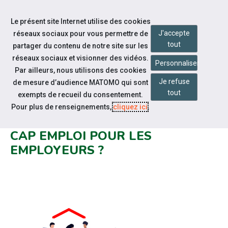
Accéder à notre page Facebook
Accéder à notre page Youtube
Accéder à notre page Linkedin
Accéder à notre page Bluesky
Aller à la navigation
Le présent site Internet utilise des cookies
Aller au contenu
J'accepte
réseaux sociaux pour vous permettre de
tout
partager du contenu de notre site sur les
réseaux sociaux et visionner des vidéos.
Personnaliser
Par ailleurs, nous utilisons des cookies
Je refuse
de mesure d’audience MATOMO qui sont
Nos actualités
tout
exempts de recueil du consentement.
QUE CHANGE LE
Pour plus de renseignements,
cliquez ici
.
RAPPROCHEMENT PÔLE EMPLOI /
CAP EMPLOI POUR LES
EMPLOYEURS ?