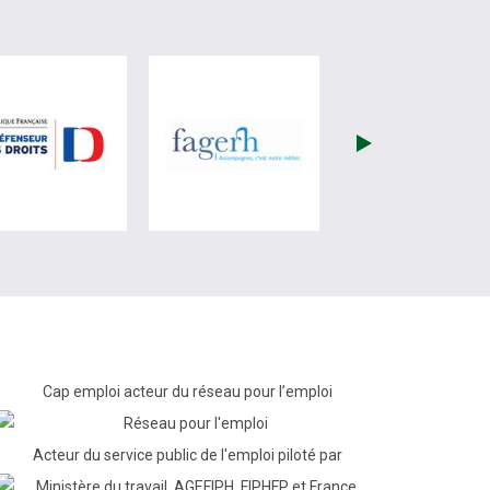
re)
site de France Travail (nouvelle fenêtre)
visiter les site de Défenseur des droits (nouvelle fenêtr
visiter les site de Fagerh (
Cap emploi acteur du réseau pour l’emploi
Acteur du service public de l'emploi piloté par