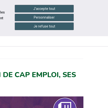
settings_accessibility
tes du réseau
Accessibilité
J'accepte tout
 les
Personnaliser
nt
Je refuse tout
INFOS
ITÉS
ÉVÉNEMENTS
PRATIQUES
 DE CAP EMPLOI, SES