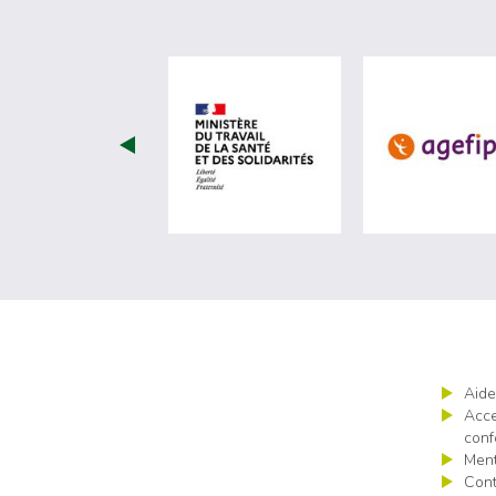
visiter les site de Minist
Aide
Acce
conf
Ment
Cont