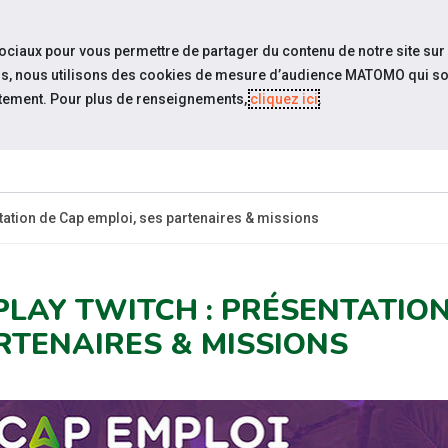
travel_explore
Si
sociaux pour vous permettre de partager du contenu de notre site sur
eurs, nous utilisons des cookies de mesure d’audience MATOMO qui so
tement. Pour plus de renseignements,
cliquez ici
.
QUI SOMMES-
NOS PODCASTS
ACTUAL
NOUS ?
tation de Cap emploi, ses partenaires & missions
PLAY TWITCH : PRÉSENTATION
RTENAIRES & MISSIONS