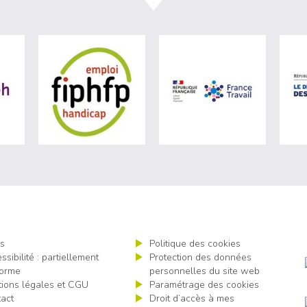
ère du travail (nouvelle fenêtre)
visiter les site de Agefiph (nouvelle fenêtre)
visiter les site de Fiphfp (nouvelle fenêt
visiter les 
s
Politique des cookies
ssibilité : partiellement
Protection des données
orme
personnelles du site web
ions légales et CGU
Paramétrage des cookies
act
Droit d’accès à mes