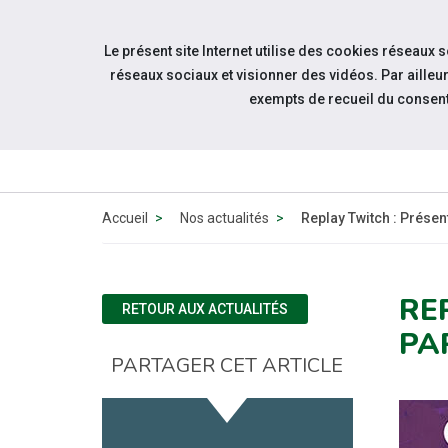
Accéder à notre page Facebook
Accéder à notre page Youtube
Accéder à notre page Linkedin
Accéder à notre page Bluesky
Aller à la navigation
Le présent site Internet utilise des cookies réseaux 
Aller au contenu
réseaux sociaux et visionner des vidéos. Par aill
exempts de recueil du consen
Accueil
Nos actualités
Replay Twitch : Présen
RE
RETOUR AUX ACTUALITÉS
PA
PARTAGER CET ARTICLE