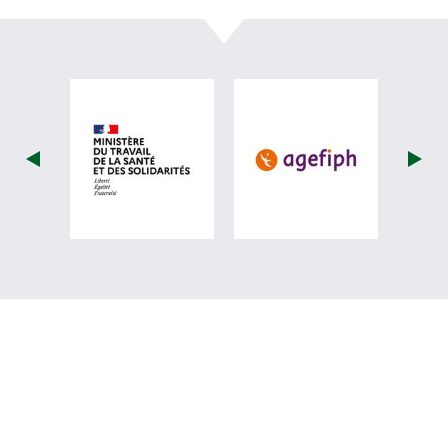
visiter les site de Ministère du travail (
visiter les si