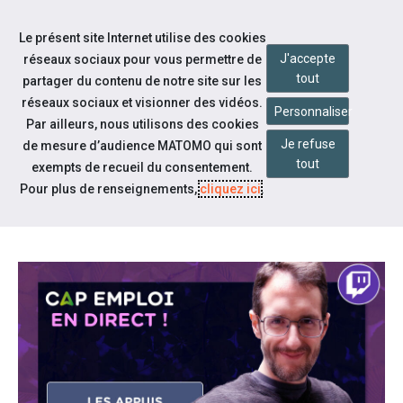
Accéder à notre page Facebook
Accéder à notre page Youtube
Accéder à notre page Linkedin
Accéder à notre page Bluesky
Aller à la navigation
Le présent site Internet utilise des cookies
Aller au contenu
J'accepte
réseaux sociaux pour vous permettre de
tout
partager du contenu de notre site sur les
réseaux sociaux et visionner des vidéos.
Personnaliser
Par ailleurs, nous utilisons des cookies
Je refuse
de mesure d’audience MATOMO qui sont
Nos actualités
tout
exempts de recueil du consentement.
REPLAY TWITCH : LES APPUIS
Pour plus de renseignements,
cliquez ici
.
SPÉCIFIQUES