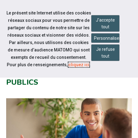
Accéder à notre page Facebook
Accéder à notre page Youtube
Accéder à notre page Linkedin
Accéder à notre page Bluesky
Aller à la navigation
Le présent site Internet utilise des cookies
Aller au contenu
J'accepte
réseaux sociaux pour vous permettre de
tout
partager du contenu de notre site sur les
réseaux sociaux et visionner des vidéos.
Personnaliser
Par ailleurs, nous utilisons des cookies
Je refuse
de mesure d’audience MATOMO qui sont
Nos actualités
tout
exempts de recueil du consentement.
RENCONTRE DÉPARTEMENTALE
Pour plus de renseignements,
cliquez ici
.
CAP EMPLOI ET EMPLOYEURS
PUBLICS