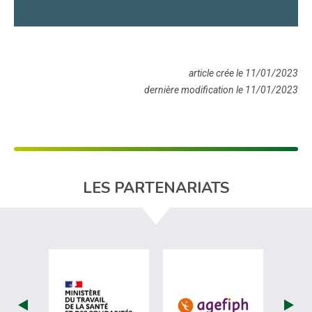
article crée le 11/01/2023
dernière modification le 11/01/2023
LES PARTENARIATS
visiter les site de Ministère du travail (
visiter les si