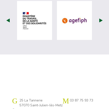
visiter les site de Ministère du travail (
visiter les si
Cap emploi 57
25 La Tannerie
03 87 75 93 73
57070 Saint-Julien-lès-Metz