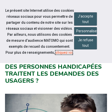
Accéder à notre page Facebook
Accéder à notre page Youtube
Accéder à notre page Linkedin
Accéder à notre page Bluesky
Aller à la navigation
Le présent site Internet utilise des cookies
Aller au contenu
J'accepte
réseaux sociaux pour vous permettre de
tout
partager du contenu de notre site sur les
réseaux sociaux et visionner des vidéos.
Personnaliser
Par ailleurs, nous utilisons des cookies
Je refuse
de mesure d’audience MATOMO qui sont
Nos actualités
tout
exempts de recueil du consentement.
RAPPORT IGAS : COMMENT LES
Pour plus de renseignements,
cliquez ici
.
MAISONS DÉPARTEMENTALES
DES PERSONNES HANDICAPÉES
TRAITENT LES DEMANDES DES
USAGERS ?