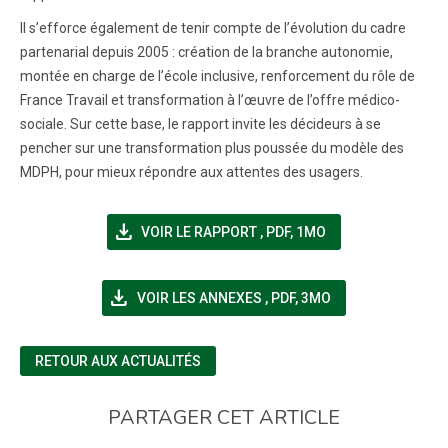
Il s’efforce également de tenir compte de l’évolution du cadre
partenarial depuis 2005 : création de la branche autonomie,
montée en charge de l’école inclusive, renforcement du rôle de
France Travail et transformation à l’œuvre de l’offre médico-
sociale. Sur cette base, le rapport invite les décideurs à se
pencher sur une transformation plus poussée du modèle des
MDPH, pour mieux répondre aux attentes des usagers.
file_download
(NOUVELLE FENÊTRE)
VOIR LE RAPPORT
,
PDF, 1MO
file_download
(NOUVELLE FENÊTRE)
VOIR LES ANNEXES
,
PDF, 3MO
RETOUR AUX ACTUALITÉS
PARTAGER CET ARTICLE