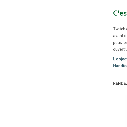
C'es
Twitch 
avant d
pour, lo
ouvert".
L'objec
Handic
RENDEZ