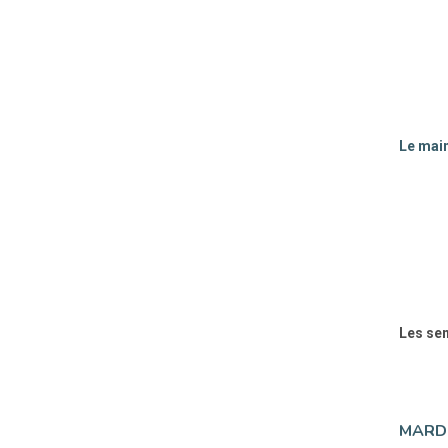
Le main
Les sen
MARDI