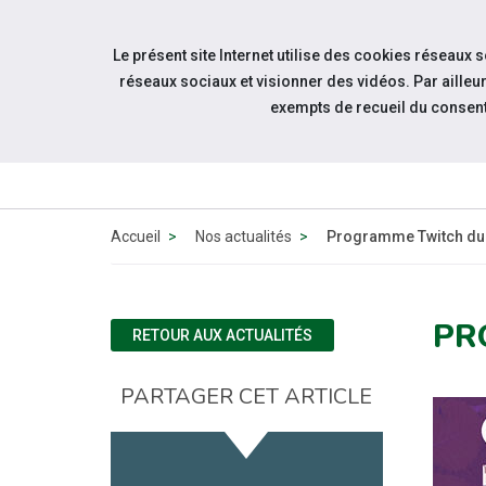
Accéder à notre page Facebook
Accéder à notre page Youtube
Accéder à notre page Linkedin
Accéder à notre page Bluesky
Aller à la navigation
Le présent site Internet utilise des cookies réseaux 
Aller au contenu
réseaux sociaux et visionner des vidéos. Par aill
exempts de recueil du consen
Accueil
Nos actualités
Programme Twitch dur
PR
RETOUR AUX ACTUALITÉS
PARTAGER CET ARTICLE