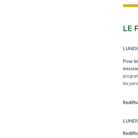
LE 
LUNDI
Pour bi
mission
program
les per
Rediffu
LUNDI
Rediffu