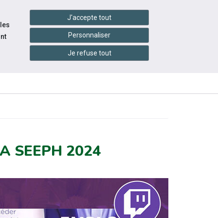
settings_accessibility
tes du réseau
Accessibilité
J'accepte tout
 les
Personnaliser
nt
Je refuse tout
INFOS
ITÉS
ÉVÉNEMENTS
PRATIQUES
 SEEPH 2024