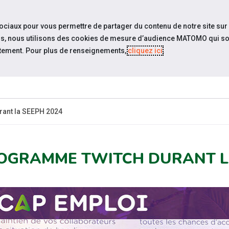
travel_explore
Si
sociaux pour vous permettre de partager du contenu de notre site sur
eurs, nous utilisons des cookies de mesure d’audience MATOMO qui so
tement. Pour plus de renseignements,
cliquez ici
.
QUI SOMMES-
NOS PODCASTS
ACTUAL
NOUS ?
ant la SEEPH 2024
OGRAMME TWITCH DURANT LA