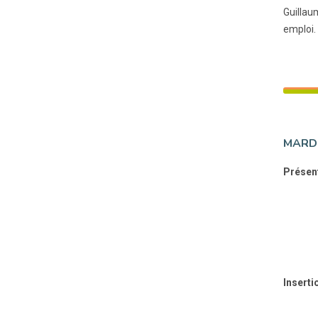
Guillau
emploi.
MARDI
Présent
Inserti