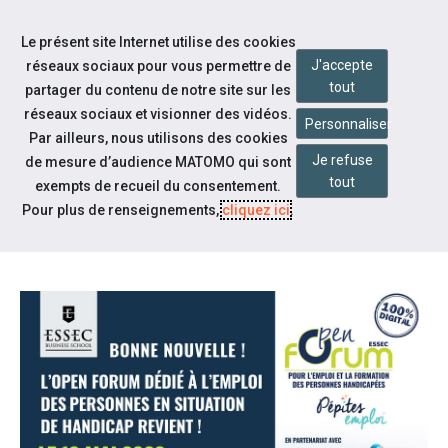
Accéder à notre page Facebook
Accéder à notre page Youtube
Accéder à notre page Linkedin
Accéder à notre page Bluesky
Aller à la navigation
Le présent site Internet utilise des cookies
Aller au contenu
J'accepte
réseaux sociaux pour vous permettre de
tout
partager du contenu de notre site sur les
réseaux sociaux et visionner des vidéos.
Personnaliser
Par ailleurs, nous utilisons des cookies
Je refuse
de mesure d’audience MATOMO qui sont
Nos actualités
tout
exempts de recueil du consentement.
OPEN FORUM EN LIGNE ESSEC LE
Pour plus de renseignements,
cliquez ici
.
19 MAI !