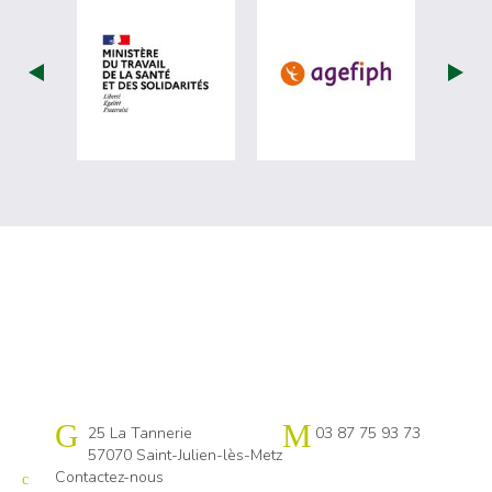
visiter les site de Ministère du travail (
visiter les si
Cap emploi 57
25 La Tannerie
03 87 75 93 73
57070 Saint-Julien-lès-Metz
Contactez-nous