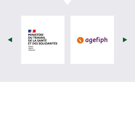
visiter les site de Ministère du travail (
visiter les si