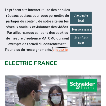
Accéder à notre page Facebook
Accéder à notre page Youtube
Accéder à notre page Linkedin
Accéder à notre page Bluesky
Aller à la navigation
Le présent site Internet utilise des cookies
Aller au contenu
J'accepte
réseaux sociaux pour vous permettre de
tout
partager du contenu de notre site sur les
réseaux sociaux et visionner des vidéos.
Personnaliser
Par ailleurs, nous utilisons des cookies
Je refuse
de mesure d’audience MATOMO qui sont
Nos actualités
tout
exempts de recueil du consentement.
LANCEMENT DE LA CAMPAGNE
Pour plus de renseignements,
cliquez ici
.
ALTERNANCE 2021 SCHNEIDER
ELECTRIC FRANCE