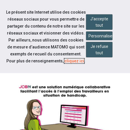
Accéder à notre page Facebook
Accéder à notre page Youtube
Accéder à notre page Linkedin
Accéder à notre page Bluesky
Aller à la navigation
Le présent site Internet utilise des cookies
Aller au contenu
J'accepte
réseaux sociaux pour vous permettre de
tout
partager du contenu de notre site sur les
réseaux sociaux et visionner des vidéos.
Personnaliser
Par ailleurs, nous utilisons des cookies
Je refuse
de mesure d’audience MATOMO qui sont
Nos actualités
tout
exempts de recueil du consentement.
EMPLOYEUR, COMMENT UTILISER
Pour plus de renseignements,
cliquez ici
.
JOB!H ?