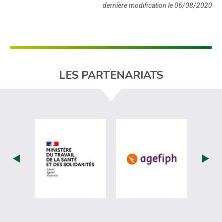
dernière modification le 06/08/2020
LES PARTENARIATS
visiter les site de Ministère du travail (
visiter les si