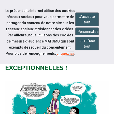
Accéder à notre page Facebook
Accéder à notre page Youtube
Accéder à notre page Linkedin
Accéder à notre page Bluesky
Aller à la navigation
Le présent site Internet utilise des cookies
Aller au contenu
J'accepte
réseaux sociaux pour vous permettre de
tout
partager du contenu de notre site sur les
réseaux sociaux et visionner des vidéos.
Personnaliser
Par ailleurs, nous utilisons des cookies
Je refuse
de mesure d’audience MATOMO qui sont
Nos actualités
tout
exempts de recueil du consentement.
L’AGEFIPH A DÉCIDÉ DE
Pour plus de renseignements,
cliquez ici
.
PROLONGER SES MESURES
EXCEPTIONNELLES !