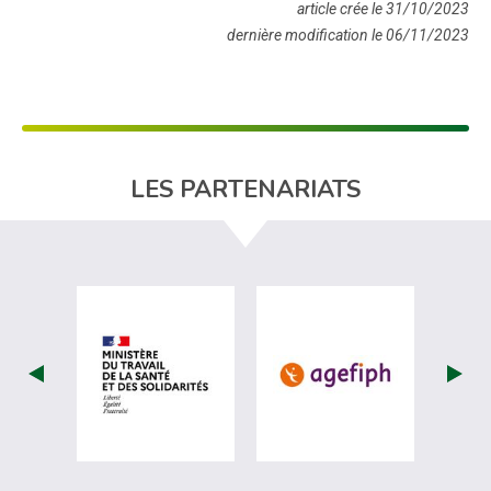
article crée le 31/10/2023
dernière modification le 06/11/2023
LES PARTENARIATS
visiter les site de Ministère du travail (
visiter les si