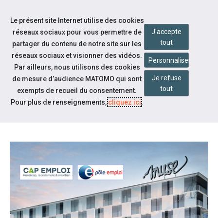
Accéder à notre page Facebook
Accéder à notre page Youtube
Accéder à notre page Linkedin
Accéder à notre page Bluesky
Aller à la navigation
Le présent site Internet utilise des cookies
Aller au contenu
J'accepte
réseaux sociaux pour vous permettre de
tout
partager du contenu de notre site sur les
réseaux sociaux et visionner des vidéos.
Personnaliser
Par ailleurs, nous utilisons des cookies
Je refuse
de mesure d’audience MATOMO qui sont
Nos actualités
tout
exempts de recueil du consentement.
MUSE ET SES BOUTIQUES
Pour plus de renseignements,
cliquez ici
.
ORGANISENT UN JOB DATING