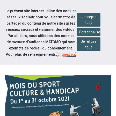
Accéder à notre page Facebook
Accéder à notre page Youtube
Accéder à notre page Linkedin
Accéder à notre page Bluesky
Aller à la navigation
Le présent site Internet utilise des cookies
Aller au contenu
J'accepte
réseaux sociaux pour vous permettre de
tout
partager du contenu de notre site sur les
réseaux sociaux et visionner des vidéos.
Personnaliser
Par ailleurs, nous utilisons des cookies
Je refuse
de mesure d’audience MATOMO qui sont
Nos actualités
tout
exempts de recueil du consentement.
MOIS DU SPORT CULTURE &
Pour plus de renseignements,
cliquez ici
.
HANDICAP À THIONVILLE