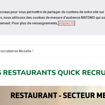
travel_explore
Si
sociaux pour vous permettre de partager du contenu de notre site sur
eurs, nous utilisons des cookies de mesure d’audience MATOMO qui so
tement. Pour plus de renseignements,
cliquez ici
.
QUI SOMMES-
NOS PODCASTS
ACTUAL
NOUS ?
recrutent en Moselle !
S RESTAURANTS QUICK RECRU