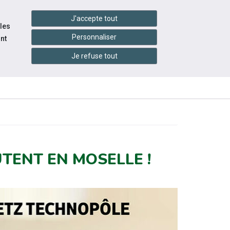
settings_accessibility
tes du réseau
Accessibilité
J'accepte tout
 les
Personnaliser
nt
Je refuse tout
INFOS
ITÉS
ÉVÉNEMENTS
PRATIQUES
TENT EN MOSELLE !