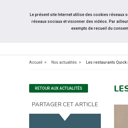
Accéder à notre page Facebook
Accéder à notre page Youtube
Accéder à notre page Linkedin
Accéder à notre page Bluesky
Aller à la navigation
Le présent site Internet utilise des cookies réseaux 
Aller au contenu
réseaux sociaux et visionner des vidéos. Par aill
exempts de recueil du consen
Accueil
Nos actualités
Les restaurants Quick 
LE
RETOUR AUX ACTUALITÉS
PARTAGER CET ARTICLE