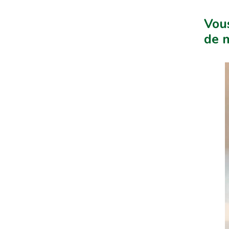
Vous
de m