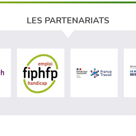
LES PARTENARIATS
ère du travail (nouvelle fenêtre)
visiter les site de Agefiph (nouvelle fenêtre)
visiter les site de Fiphfp (nouvelle fenêt
visiter les 