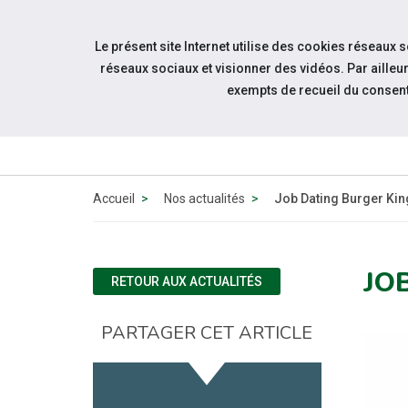
Accéder à notre page Facebook
Accéder à notre page Youtube
Accéder à notre page Linkedin
Accéder à notre page Bluesky
Aller à la navigation
Le présent site Internet utilise des cookies réseaux 
Aller au contenu
réseaux sociaux et visionner des vidéos. Par aill
exempts de recueil du consen
Accueil
Nos actualités
Job Dating Burger King
JO
RETOUR AUX ACTUALITÉS
PARTAGER CET ARTICLE