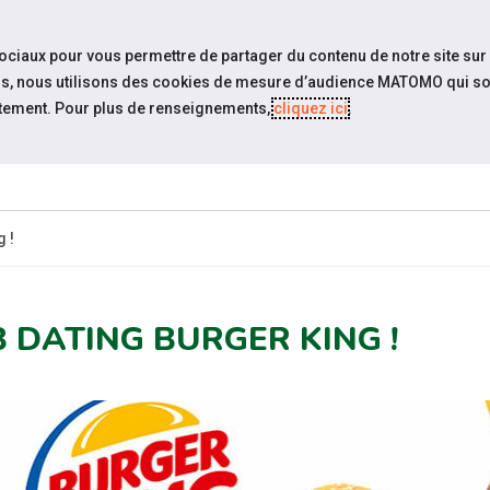
travel_explore
Si
sociaux pour vous permettre de partager du contenu de notre site sur
eurs, nous utilisons des cookies de mesure d’audience MATOMO qui so
tement. Pour plus de renseignements,
cliquez ici
.
QUI SOMMES-
NOS PODCASTS
ACTUAL
NOUS ?
 !
B DATING BURGER KING !