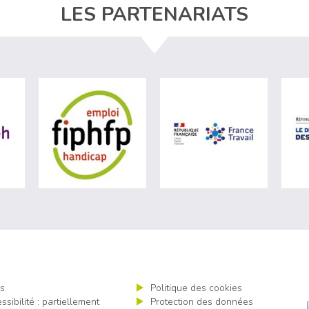
LES PARTENARIATS
ère du travail (nouvelle fenêtre)
visiter les site de Agefiph (nouvelle fenêtre)
visiter les site de Fiphfp (nouvelle fenêt
visiter les 
s
Politique des cookies
ssibilité : partiellement
Protection des données