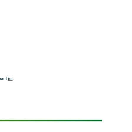
uant
ici
.