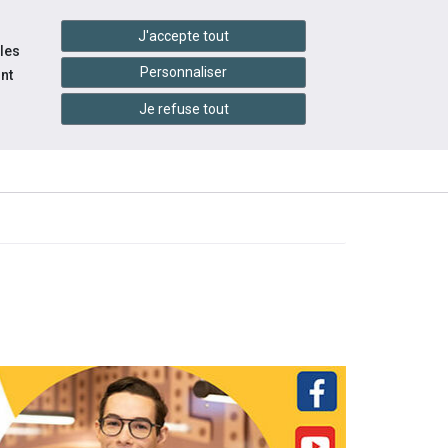
settings_accessibility
tes du réseau
Accessibilité
J'accepte tout
 les
Personnaliser
nt
Je refuse tout
INFOS
ITÉS
ÉVÉNEMENTS
PRATIQUES