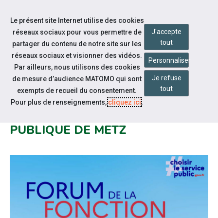
Accéder à notre page Facebook
Accéder à notre page Youtube
Accéder à notre page Linkedin
Accéder à notre page Bluesky
Aller à la navigation
Le présent site Internet utilise des cookies
Aller au contenu
J'accepte
réseaux sociaux pour vous permettre de
tout
partager du contenu de notre site sur les
réseaux sociaux et visionner des vidéos.
Personnaliser
Par ailleurs, nous utilisons des cookies
Je refuse
de mesure d’audience MATOMO qui sont
Nos actualités
tout
exempts de recueil du consentement.
FORUM 2025 EMPLOI DES
Pour plus de renseignements,
cliquez ici
.
MÉTIERS DE LA FONCTION
PUBLIQUE DE METZ