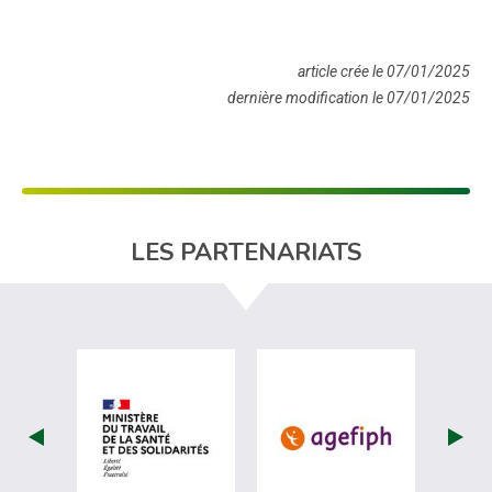
article crée le 07/01/2025
dernière modification le 07/01/2025
LES PARTENARIATS
visiter les site de Ministère du travail (
visiter les si