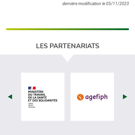
dernière modification le 05/11/2023
LES PARTENARIATS
visiter les site de Ministère du travail (
visiter les si