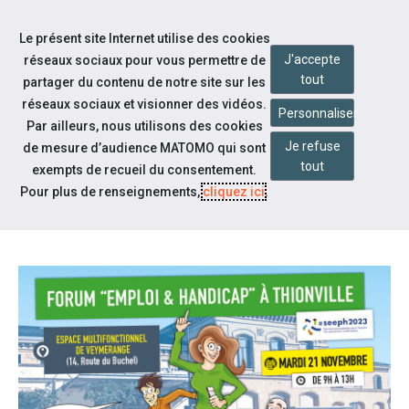
Accéder à notre page Facebook
Accéder à notre page Youtube
Accéder à notre page Linkedin
Accéder à notre page Bluesky
Aller à la navigation
Le présent site Internet utilise des cookies
Aller au contenu
J'accepte
réseaux sociaux pour vous permettre de
tout
partager du contenu de notre site sur les
réseaux sociaux et visionner des vidéos.
Personnaliser
Par ailleurs, nous utilisons des cookies
Je refuse
de mesure d’audience MATOMO qui sont
Nos actualités
tout
exempts de recueil du consentement.
FORUM « EMPLOI & HANDICAP »
Pour plus de renseignements,
cliquez ici
.
2023