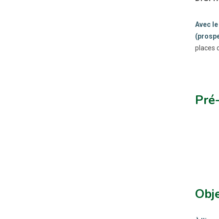
Avec le
(prospe
places d
Pré
Obje