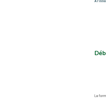
À l’iss
Déb
La form