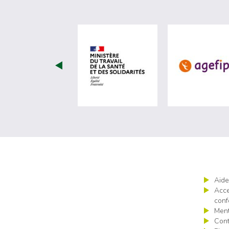
visiter les site de Minist
Aide
Acce
conf
Ment
Cont