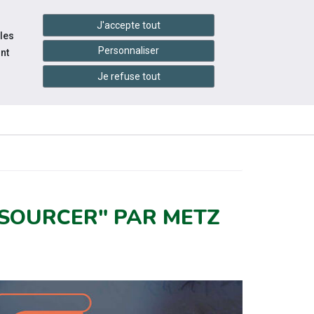
settings_accessibility
tes du réseau
Accessibilité
J'accepte tout
 les
Personnaliser
nt
Je refuse tout
INFOS
ITÉS
ÉVÉNEMENTS
PRATIQUES
 SOURCER" PAR METZ