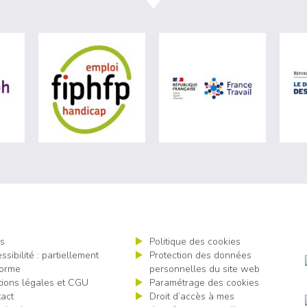
ère du travail (nouvelle fenêtre)
visiter les site de Agefiph (nouvelle fenêtre)
visiter les site de Fiphfp (nouvelle fenêt
visiter les 
s
Politique des cookies
ssibilité : partiellement
Protection des données
orme
personnelles du site web
ions légales et CGU
Paramétrage des cookies
act
Droit d’accès à mes