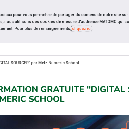
travel_explore
Si
sociaux pour vous permettre de partager du contenu de notre site sur
eurs, nous utilisons des cookies de mesure d’audience MATOMO qui so
tement. Pour plus de renseignements,
cliquez ici
.
QUI SOMMES-
NOS PODCASTS
ACTUAL
NOUS ?
DIGITAL SOURCER" par Metz Numeric School
RMATION GRATUITE "DIGITAL
MERIC SCHOOL