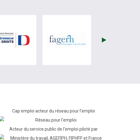
re)
site de France Travail (nouvelle fenêtre)
visiter les site de Défenseur des droits (nouvelle fenêtr
visiter les site de Fagerh (
Cap emploi acteur du réseau pour l’emploi
Acteur du service public de l'emploi piloté par