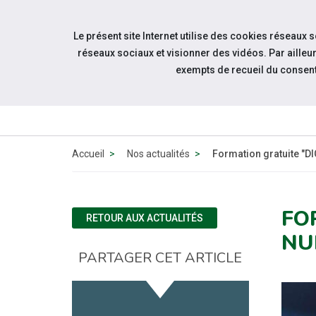
Accéder à notre page Facebook
Accéder à notre page Youtube
Accéder à notre page Linkedin
Accéder à notre page Bluesky
Aller à la navigation
Le présent site Internet utilise des cookies réseaux 
Aller au contenu
réseaux sociaux et visionner des vidéos. Par aill
exempts de recueil du consen
Accueil
Nos actualités
Formation gratuite "
FO
RETOUR AUX ACTUALITÉS
NU
PARTAGER CET ARTICLE