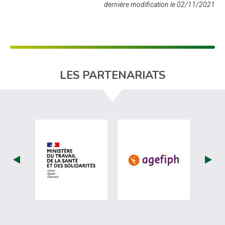
dernière modification le 02/11/2021
LES PARTENARIATS
visiter les site de Ministère du travail (
visiter les si