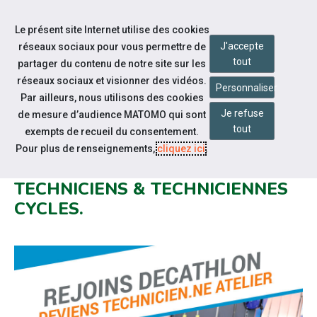
Accéder à notre page Facebook
Accéder à notre page Youtube
Accéder à notre page Linkedin
Accéder à notre page Bluesky
Aller à la navigation
Le présent site Internet utilise des cookies
Aller au contenu
J'accepte
réseaux sociaux pour vous permettre de
tout
partager du contenu de notre site sur les
réseaux sociaux et visionner des vidéos.
Personnaliser
Par ailleurs, nous utilisons des cookies
Je refuse
de mesure d’audience MATOMO qui sont
Nos actualités
tout
exempts de recueil du consentement.
DECATHLON RENOUVELLE SON
Pour plus de renseignements,
cliquez ici
.
OFFRE ALTERNANCE
TECHNICIENS & TECHNICIENNES
CYCLES.