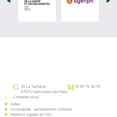
visiter les site de Ministère du travail (
visiter les si
Cap emploi 57
25 La Tannerie
03 87 75 93 73
57070 Saint-Julien-lès-Metz
Contactez-nous
Aides
Accessibilité : partiellement conforme
Mentions légales et CGU