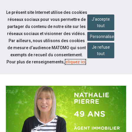
Accéder à notre page Facebook
Accéder à notre page Youtube
Accéder à notre page Linkedin
Accéder à notre page Bluesky
Aller à la navigation
Le présent site Internet utilise des cookies
Aller au contenu
J'accepte
réseaux sociaux pour vous permettre de
tout
partager du contenu de notre site sur les
réseaux sociaux et visionner des vidéos.
Personnaliser
Par ailleurs, nous utilisons des cookies
Je refuse
de mesure d’audience MATOMO qui sont
Nos actualités
tout
exempts de recueil du consentement.
CV VIDÉO DE NATHALIE PIERRE
Pour plus de renseignements,
cliquez ici
.
(AGENT IMMOBILIER)