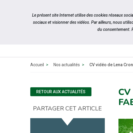
Accéder à notre page Facebook
Accéder à notre page Youtube
Accéder à notre page Linkedin
Accéder à notre page Bluesky
Aller à la navigation
Le présent site Internet utilise des cookies réseaux soc
Aller au contenu
sociaux et visionner des vidéos. Par ailleurs, nous ut
du consentement. P
Accueil
Nos actualités
CV vidéo de Lena Cron
CV
RETOUR AUX ACTUALITÉS
FA
PARTAGER CET ARTICLE