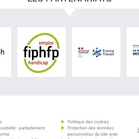
e du travail (nouvelle fenêtre)
visiter les site de Agefiph (nouvelle fenêtre)
visiter les site de Fiphfp (nouvelle fenêtre)
visiter les s
s
Politique des cookies
ssibilité : partiellement
Protection des données
orme
personnelles du site web