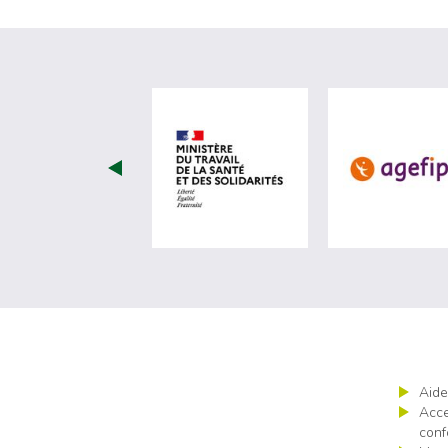
visiter les site de Ministèr
Aide
Acce
conf