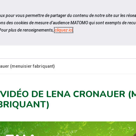
travel_explore
Si
iaux pour vous permettre de partager du contenu de notre site sur les rése
ilisons des cookies de mesure d’audience MATOMO qui sont exempts de recue
our plus de renseignements,
cliquez ici
.
QUI SOMMES-
NOS PODCASTS
ACTUAL
NOUS ?
auer (menuisier fabriquant)
 VIDÉO DE LENA CRONAUER (
BRIQUANT)