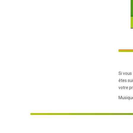
Si vous
êtes su
votre p
Musique