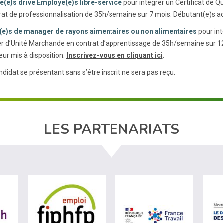
(e)s drive Employé(e)s libre-service
pour intégrer un Certificat de 
rat de professionnalisation de 35h/semaine sur 7 mois. Débutant(e)s a
(e)s de manager de rayons aimentaires ou non alimentaires
pour int
 d’Unité Marchande en contrat d’apprentissage de 35h/semaine sur 12 mo
eur mis à disposition.
Inscrivez-vous en cliquant ici
.
didat se présentant sans s’être inscrit ne sera pas reçu.
LES PARTENARIATS
ère du travail (nouvelle fenêtre)
visiter les site de Agefiph (nouvelle fenêtre)
visiter les site de Fiphfp (nouvelle fenêt
visiter les 