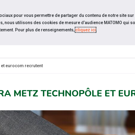
travel_explore
Si
sociaux pour vous permettre de partager du contenu de notre site sur
eurs, nous utilisons des cookies de mesure d’audience MATOMO qui so
tement. Pour plus de renseignements,
cliquez ici
.
QUI SOMMES-
NOS PODCASTS
ACTUAL
NOUS ?
 et eurocom recrutent
RA METZ TECHNOPÔLE ET EU