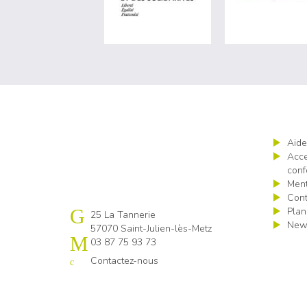
Aide
Acce
conf
Ment
Cont
Plan
Cap emploi 57
25 La Tannerie
News
57070 Saint-Julien-lès-Metz
03 87 75 93 73
Contactez-nous