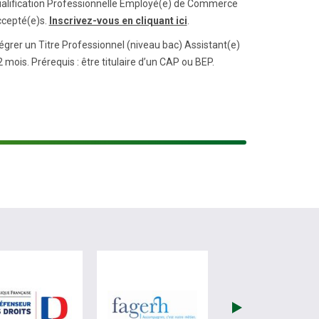
Qualification Professionnelle Employé(e) de Commerce
ccepté(e)s.
Inscrivez-vous en cliquant ici
.
égrer un Titre Professionnel (niveau bac) Assistant(e)
is. Prérequis : être titulaire d’un CAP ou BEP.
re)
site de France Travail (nouvelle fenêtre)
visiter les site de Défenseur des droits (nouvelle fenêtr
visiter les site de Fagerh (