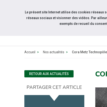
Accéder à notre page Facebook
Accéder à notre page Youtube
Accéder à notre page Linkedin
Accéder à notre page Bluesky
Aller à la navigation
Le présent site Internet utilise des cookies réseaux 
Aller au contenu
réseaux sociaux et visionner des vidéos. Par aill
exempts de recueil du consen
Accueil
Nos actualités
Cora Metz Technopôle
CO
RETOUR AUX ACTUALITÉS
PARTAGER CET ARTICLE