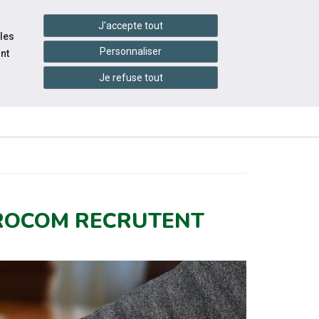
settings_accessibility
tes du réseau
Accessibilité
J'accepte tout
 les
Personnaliser
nt
Je refuse tout
INFOS
ITÉS
ÉVÉNEMENTS
PRATIQUES
ROCOM RECRUTENT