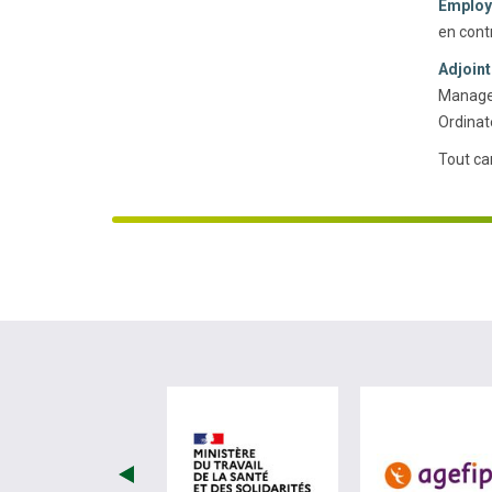
Employé
en cont
Adjoint
Manager
Ordinat
Tout can
visiter les site de Minist