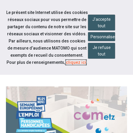
Accéder à notre page Facebook
Accéder à notre page Youtube
Accéder à notre page Linkedin
Accéder à notre page Bluesky
Aller à la navigation
Le présent site Internet utilise des cookies
Aller au contenu
J'accepte
réseaux sociaux pour vous permettre de
tout
partager du contenu de notre site sur les
réseaux sociaux et visionner des vidéos.
Personnaliser
Par ailleurs, nous utilisons des cookies
Je refuse
de mesure d’audience MATOMO qui sont
Nos actualités
tout
exempts de recueil du consentement.
COMETZ RECRUTE LUNDI
Pour plus de renseignements,
cliquez ici
.
PROCHAIN !