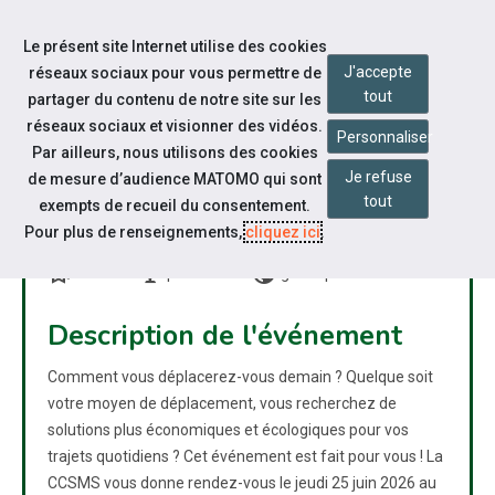
Accéder à notre page Facebook
Accéder à notre page Youtube
Accéder à notre page Linkedin
Accéder à notre page Bluesky
Aller à la navigation
Le présent site Internet utilise des cookies
Aller au contenu
J'accepte
réseaux sociaux pour vous permettre de
tout
partager du contenu de notre site sur les
réseaux sociaux et visionner des vidéos.
Personnaliser
Par ailleurs, nous utilisons des cookies
Je refuse
de mesure d’audience MATOMO qui sont
FORUM DES MOBILITÉS DE
tout
exempts de recueil du consentement.
SARREBOURG
Pour plus de renseignements,
cliquez ici
.
bookmarks
nest_cam_indoor
public
Forum
présentiel
grand public
Description de l'événement
Comment vous déplacerez-vous demain ? Quelque soit
votre moyen de déplacement, vous recherchez de
solutions plus économiques et écologiques pour vos
trajets quotidiens ? Cet événement est fait pour vous ! La
CCSMS vous donne rendez-vous le jeudi 25 juin 2026 au