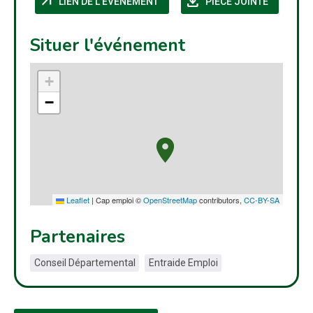
arrow_outward
download
LIEN DE L'ÉVÉNEMENT
PIÈCE JOINTE
Situer l'événement
+
−
Leaflet
|
Cap emploi ©
OpenStreetMap
contributors,
CC-BY-SA
Partenaires
Conseil Départemental
Entraide Emploi