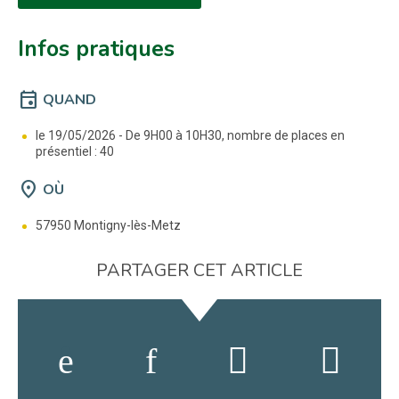
Infos pratiques
event
QUAND
le 19/05/2026 -
De 9H00 à 10H30, nombre de places en
présentiel : 40
location_on
OÙ
57950 Montigny-lès-Metz
PARTAGER CET ARTICLE