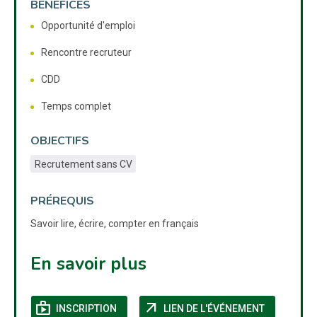
BÉNÉFICES
Opportunité d'emploi
Rencontre recruteur
CDD
Temps complet
OBJECTIFS
Recrutement sans CV
PRÉREQUIS
Savoir lire, écrire, compter en français
En savoir plus
shop
arrow_outward
(NOUVELLE FENÊTRE)
(NOUVELLE
INSCRIPTION
LIEN DE L'ÉVÉNEMENT