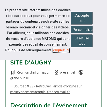
Accéder à notre page Facebook
Accéder à notre page Youtube
Accéder à notre page Linkedin
Accéder à notre page Bluesky
Aller à la navigation
Le présent site Internet utilise des cookies
Aller au contenu
J'accepte
réseaux sociaux pour vous permettre de
tout
partager du contenu de notre site sur les
réseaux sociaux et visionner des vidéos.
Personnaliser
Par ailleurs, nous utilisons des cookies
Je refuse
de mesure d’audience MATOMO qui sont
CONTRAT D'APPRENTISSAGE
tout
exempts de recueil du consentement.
: PREPARATEURS DE
Pour plus de renseignements,
cliquez ici
.
COMMANDES POUR AMAZON
SITE D'AUGNY
bookmarks
nest_cam_indoor
public
Réunion d'information
présentiel
grand public
— Source :
MEE
- Retrouver l'article d'origine sur
mesevenementsemploi.francetravail.fr
Description de l'événement