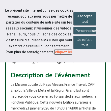
Accéder à notre page Facebook
Accéder à notre page Youtube
Accéder à notre page Linkedin
Accéder à notre page Bluesky
Aller à la navigation
Le présent site Internet utilise des cookies
Aller au contenu
J'accepte
réseaux sociaux pour vous permettre de
tout
partager du contenu de notre site sur les
réseaux sociaux et visionner des vidéos.
Personnaliser
Par ailleurs, nous utilisons des cookies
Je refuse
de mesure d’audience MATOMO qui sont
FORUM DE LA FONCTION
tout
exempts de recueil du consentement.
PUBLIQUE 2026
Pour plus de renseignements,
cliquez ici
.
bookmarks
nest_cam_indoor
public
Forum
présentiel
grand public
Description de l'événement
La Mission Locale du Pays Messin, France Travail, CAP
Emploi, la Ville de Metz et la Région Grand Est sont
heureux de vous convier au Forum dédié aux métiers la
Fonction Publique. Cette nouvelle Edition aura lieu le
mercredi 21 janvier 2026 de 10h00 à 16h00 à l'Hôtel de