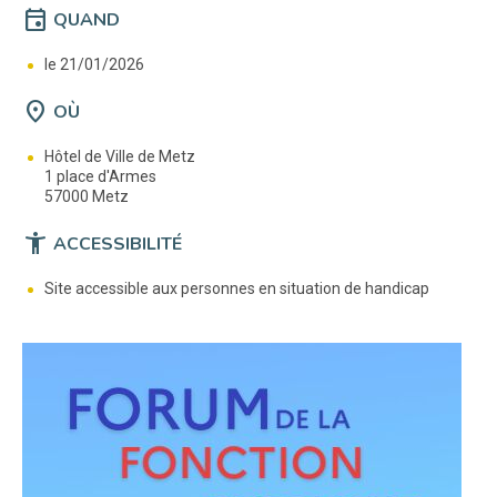
event
QUAND
le 21/01/2026
location_on
OÙ
Hôtel de Ville de Metz
1 place d'Armes
57000 Metz
accessibility_new
ACCESSIBILITÉ
Site accessible aux personnes en situation de handicap