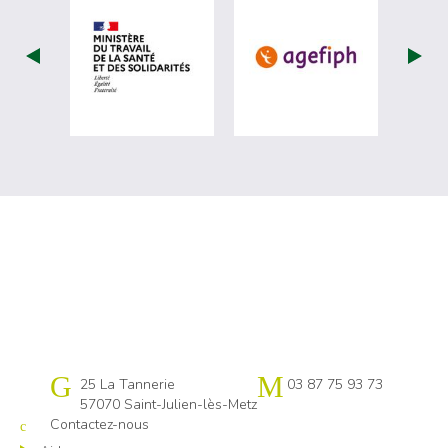
visiter les site de Ministère du travail (
visiter les si
Cap emploi 57
25 La Tannerie
03 87 75 93 73
57070 Saint-Julien-lès-Metz
Contactez-nous