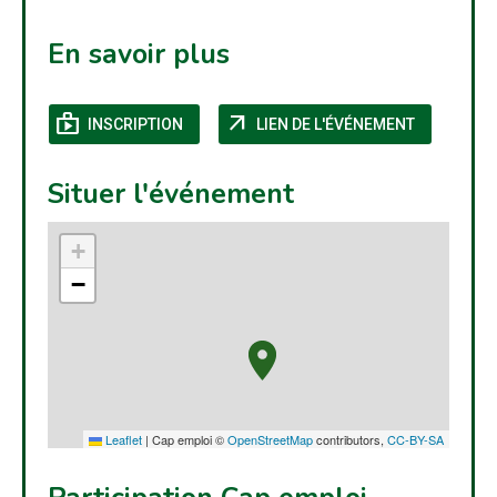
En savoir plus
shop
arrow_outward
(NOUVELLE FENÊTRE)
(NOUVELLE
INSCRIPTION
LIEN DE L'ÉVÉNEMENT
Situer l'événement
+
−
Leaflet
|
Cap emploi ©
OpenStreetMap
contributors,
CC-BY-SA