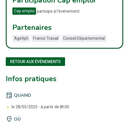
Participation Cap emploi
Cap emploi
participe à l'événement.
Partenaires
Agefiph
France Travail
Conseil Départemental
RETOUR AUX ÉVÉNEMENTS
Infos pratiques
event
QUAND
le 28/05/2025 -
à partir de 8h30
location_on
OÙ