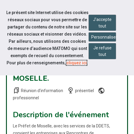
Accéder à notre page Facebook
Accéder à notre page Youtube
Accéder à notre page Linkedin
Accéder à notre page Bluesky
Aller à la navigation
Le présent site Internet utilise des cookies
Aller au contenu
J'accepte
réseaux sociaux pour vous permettre de
tout
partager du contenu de notre site sur les
réseaux sociaux et visionner des vidéos.
Personnaliser
Par ailleurs, nous utilisons des cookies
Je refuse
de mesure d’audience MATOMO qui sont
POUR LES ENTREPRISES : LES
tout
exempts de recueil du consentement.
RENCONTRES DE
Pour plus de renseignements,
cliquez ici
.
L'APPRENTISSAGE EN
MOSELLE.
bookmarks
nest_cam_indoor
public
Réunion d'information
présentiel
professionnel
Description de l'événement
Le Préfet de Moselle, avec les services de la DDETS,
convient les entreprises aux Rencontres de