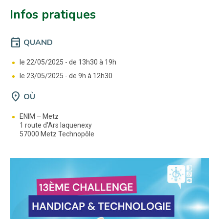
Infos pratiques
event
QUAND
le 22/05/2025 -
de 13h30 à 19h
le 23/05/2025 -
de 9h à 12h30
location_on
OÙ
ENIM – Metz
1 route d'Ars laquenexy
57000 Metz Technopôle