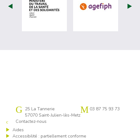
visiter les site de Ministère du travail (
visiter les si
Cap emploi 57
25 La Tannerie
03 87 75 93 73
57070 Saint-Julien-lès-Metz
Contactez-nous
Aides
Accessibilité : partiellement conforme