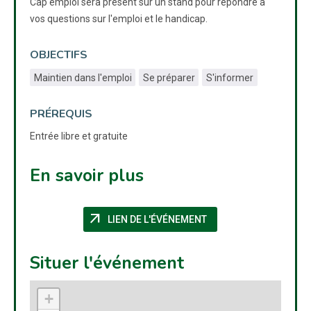
Cap emploi sera présent sur un stand pour répondre à
vos questions sur l'emploi et le handicap.
OBJECTIFS
Maintien dans l'emploi
Se préparer
S'informer
PRÉREQUIS
Entrée libre et gratuite
En savoir plus
arrow_outward
(NOUVELLE FENÊTRE)
LIEN DE L'ÉVÉNEMENT
Situer l'événement
+