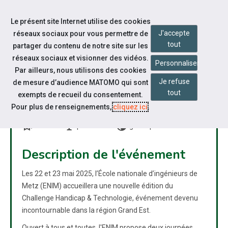
Accéder à notre page Facebook
Accéder à notre page Youtube
Accéder à notre page Linkedin
Accéder à notre page Bluesky
Aller à la navigation
Le présent site Internet utilise des cookies
Aller au contenu
J'accepte
réseaux sociaux pour vous permettre de
tout
partager du contenu de notre site sur les
réseaux sociaux et visionner des vidéos.
Personnaliser
Par ailleurs, nous utilisons des cookies
Je refuse
de mesure d’audience MATOMO qui sont
CHALLENGE HANDICAP &
tout
exempts de recueil du consentement.
TECHNOLOGIE
Pour plus de renseignements,
cliquez ici
.
bookmarks
nest_cam_indoor
public
Forum
présentiel
grand public
Description de l'événement
Les 22 et 23 mai 2025, l’École nationale d’ingénieurs de
Metz (ENIM) accueillera une nouvelle édition du
Challenge Handicap & Technologie, événement devenu
incontournable dans la région Grand Est.
Ouvert à tous et toutes, l'ENIM propose deux journées