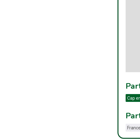
Par
Cap e
Par
France