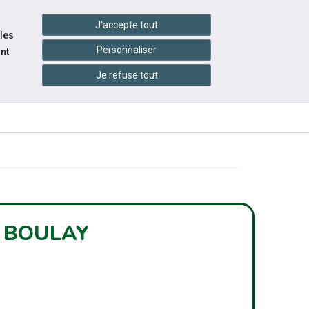
settings_accessibility
tes du réseau
Accessibilité
J'accepte tout
 les
Personnaliser
nt
Je refuse tout
INFOS
ITÉS
ÉVÉNEMENTS
PRATIQUES
À BOULAY