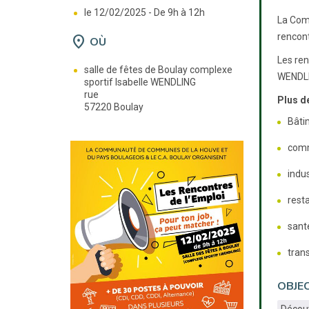
le 12/02/2025 -
De 9h à 12h
La Com
rencont
location_on
OÙ
Les ren
salle de fêtes de Boulay complexe
WENDLIN
sportif Isabelle WENDLING
rue
Plus de
57220 Boulay
Bâti
com
indus
resta
sant
tran
OBJEC
Découv