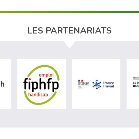
LES PARTENARIATS
ère du travail (nouvelle fenêtre)
visiter les site de Agefiph (nouvelle fenêtre)
visiter les site de Fiphfp (nouvelle fenêt
visiter les 