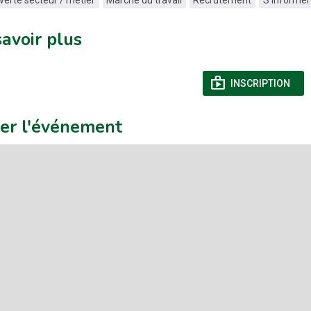
savoir plus
shop
(NOU
INSCRIPTION
uer l'événement