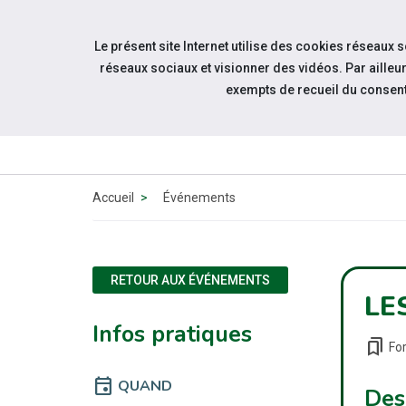
Accéder à notre page Facebook
Accéder à notre page Youtube
Accéder à notre page Linkedin
Accéder à notre page Bluesky
Aller à la navigation
Le présent site Internet utilise des cookies réseaux 
Aller au contenu
réseaux sociaux et visionner des vidéos. Par aill
exempts de recueil du consen
Accueil
Événements
RETOUR AUX ÉVÉNEMENTS
LE
Infos pratiques
bookmarks
Fo
event
QUAND
Des