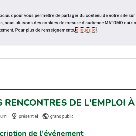
travel_explore
Si
sociaux pour vous permettre de partager du contenu de notre site sur
eurs, nous utilisons des cookies de mesure d’audience MATOMO qui so
tement. Pour plus de renseignements,
cliquez ici
.
QUI SOMMES-
NOS PODCASTS
ACTUAL
NOUS ?
S RENCONTRES DE L'EMPLOI 
nest_cam_indoor
public
rum
présentiel
grand public
cription de l'événement