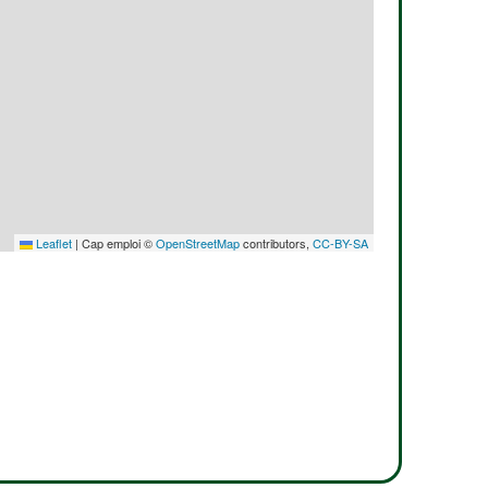
Leaflet
|
Cap emploi ©
OpenStreetMap
contributors,
CC-BY-SA