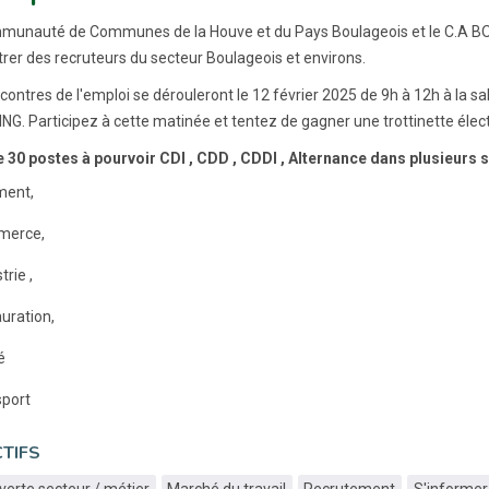
munauté de Communes de la Houve et du Pays Boulageois et le C.A BOU
rer des recruteurs du secteur Boulageois et environs.
contres de l'emploi se dérouleront le 12 février 2025 de 9h à 12h à la sa
G. Participez à cette matinée et tentez de gagner une trottinette élect
 30 postes à pourvoir CDI , CDD , CDDI , Alternance dans plusieurs se
ment,
merce,
trie ,
uration,
é
sport
TIFS
erte secteur / métier
Marché du travail
Recrutement
S'informer