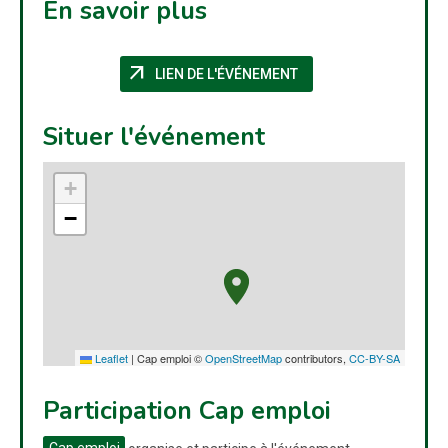
En savoir plus
arrow_outward
(NOUVELLE FENÊTRE)
LIEN DE L'ÉVÉNEMENT
Situer l'événement
+
−
Leaflet
|
Cap emploi ©
OpenStreetMap
contributors,
CC-BY-SA
Participation Cap emploi