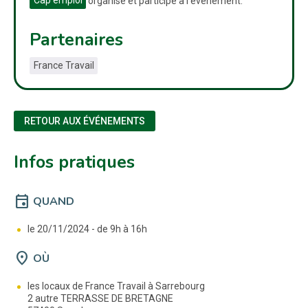
Cap emploi
organise et participe à l'événement.
Partenaires
France Travail
RETOUR AUX ÉVÉNEMENTS
Infos pratiques
event
QUAND
le 20/11/2024 -
de 9h à 16h
location_on
OÙ
les locaux de France Travail à Sarrebourg
2 autre TERRASSE DE BRETAGNE