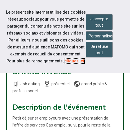
Accéder à notre page Facebook
Accéder à notre page Youtube
Accéder à notre page Linkedin
Accéder à notre page Bluesky
Aller à la navigation
Le présent site Internet utilise des cookies
Aller au contenu
J'accepte
réseaux sociaux pour vous permettre de
tout
partager du contenu de notre site sur les
réseaux sociaux et visionner des vidéos.
Personnaliser
Par ailleurs, nous utilisons des cookies
Je refuse
de mesure d’audience MATOMO qui sont
JOB
tout
exempts de recueil du consentement.
Pour plus de renseignements,
cliquez ici
.
DATING INVERSÉ
bookmarks
nest_cam_indoor
public
Job dating
présentiel
grand public
&
professionnel
Description de l'événement
Petit déjeuner employeurs avec une présentation de
l’offre de services Cap emploi, suivi, pour le reste de la